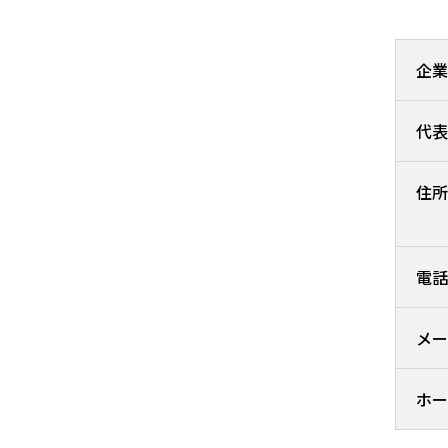
企業
代表
住所
電話
メー
ホー