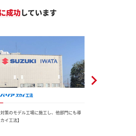
に成功
しています
ネ対策のモデル工場に施工し、他部門にも導
工場棟にサーモバリア
スカイ工法】
プレッサー室へ追加工