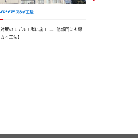
ネ対策のモデル工場に施工し、他部門にも導
工場棟にサーモバリア
スカイ工法】
プレッサー室へ追加工