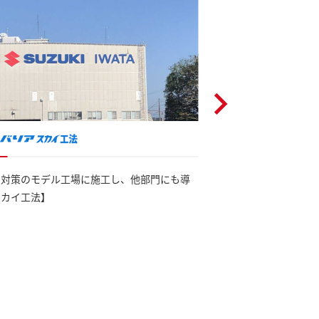
ネ対策のモデル工場に施工し、他部門にも導
工場棟にサーモバリア
スカイ工法】
プレッサー室へ追加工