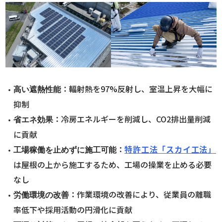
：輻射熱を97%反射し、室温上昇を大幅に
高い遮熱性能
抑制
：冷房エネルギーを削減し、CO2排出量削減
省エネ効果
に貢献
：
特許工法「スカイ工法」
工場稼働を止めずに施工可能
は屋根の上から施工するため、工場の操業を止める必要
なし
：作業環境の改善により、従業員の離職
労働環境の改善
率低下や採用活動の円滑化に貢献