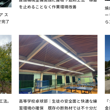
を止めることなく作業環境改善
焼
ア ス
ー
で完了
ら
工法。
高等学校卓球部｜生徒の安全面と快適な練
『
習環境の確保 既存の断熱材では不十分だ
金