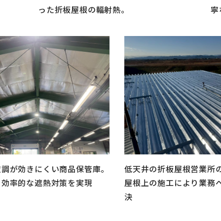
った折板屋根の輻射熱。
寧
空調が効きにくい商品保管庫。
低天井の折板屋根営業所
り効率的な遮熱対策を実現
屋根上の施工により業務
決