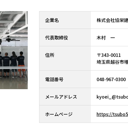
企業名
株式会社協栄
代表取締役
木村 一
住所
〒343-0011
埼玉県越谷市増林
電話番号
048-967-0300
メールアドレス
kyoei_@tsub
ホームページ
https://tsubo