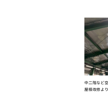
中二階など
屋根改修よ