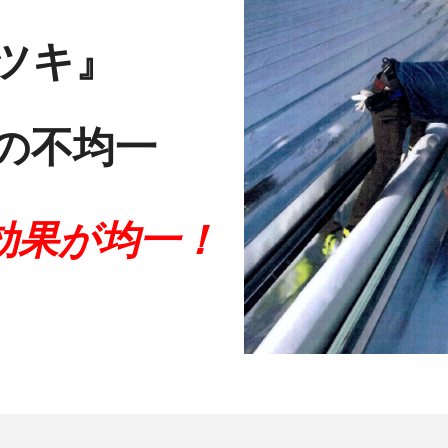
ツキ』
の不均一
効果が均一！