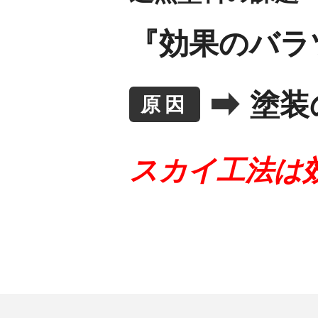
『効果のバラ
塗装
原因
スカイ工法は