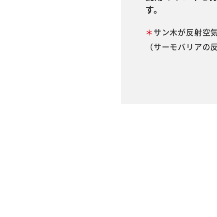
す。
＊
サン木が反射空
（サーモバリアの