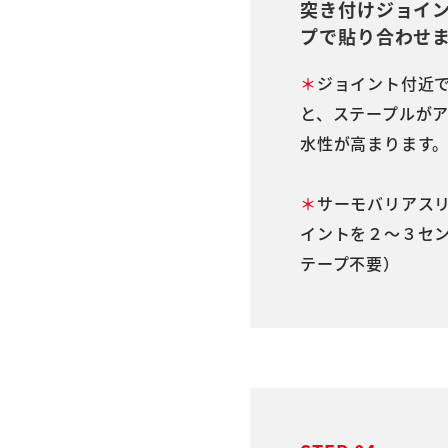
突き付けジョイ
プで貼り合わせ
＊
ジョイント付近
と、ステープルが
水性が高まります
＊
サーモバリアス
イントを２～３セ
テープ不要）