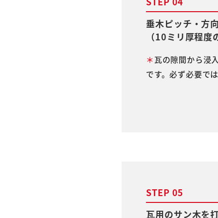
STEP 04
垂木ピッチ・方
（10ミリ厚程度
＊
瓦の隙間から浸
です。必ず必要で
STEP 05
瓦用のサン木を