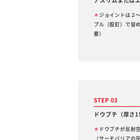
アスリムまたは
＊
ジョイントは２
プル（股釘）で留
要）
STEP 03
ドウブチ（厚さ1
＊
ドウブチが反射
（サーモバリアの