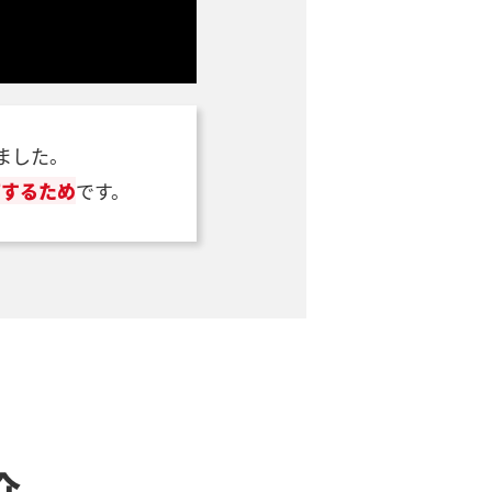
ました。
下するため
です。
介