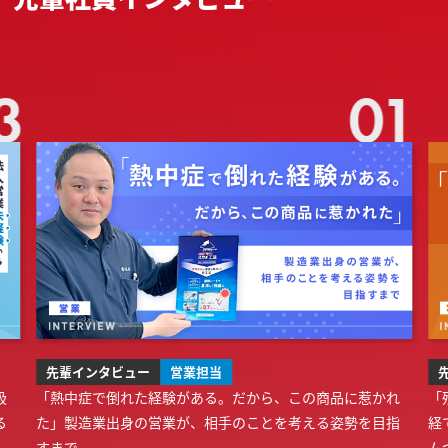
3
01
先輩インタビュー
営業担当
扱
「熱中症で倒れた経験がある。だから、この商品に惹かれ
「
る
た」製造業出身の営業が、相手のことを考える姿勢を目指
経
すまで
ム