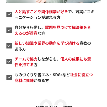
人と話すことや関係構築が好き
で、誠実にコミ
ュニケーションが取れる方
自分から行動し、
課題を見つけて解決策を考
えるのが得意
な方
新しい知識や業界の動向を学び続ける
意欲の
ある方
チームで協力
しながらも、
個人の成果にも責
任を持てる
方
ものづくりや省エネ・SDGsなど
社会に役立つ
商材に興味
がある方