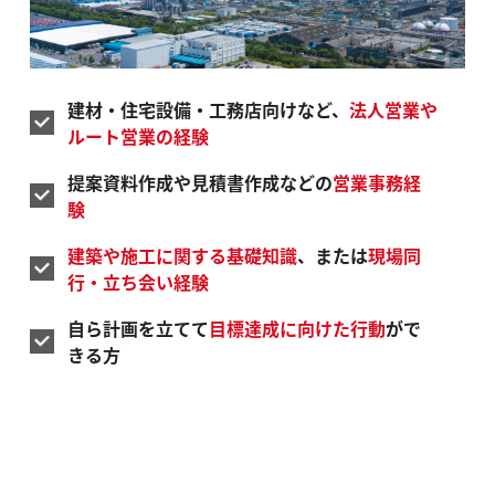
建材・住宅設備・工務店向けなど、
法人営業や
ルート営業の経験
提案資料作成や見積書作成などの
営業事務経
験
建築や施工に関する基礎知識
、または
現場同
行・立ち会い経験
自ら計画を立てて
目標達成に向けた行動
がで
きる方