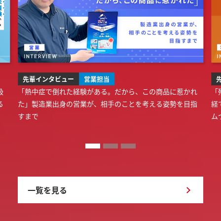
先輩インタビュー
営業担当
扱
「熱中症で倒れた経験がある。だから、この商品に惹かれ
「
る
た」製造業出身の営業が、相手のことを考える姿勢を目指
経
すまで
ム
一覧を見る