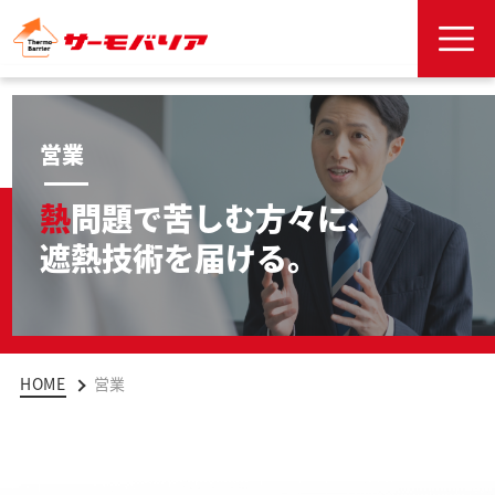
営業
熱
問題
苦しむ方々に、
で
遮熱技術を届ける。
HOME
営業