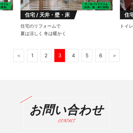
住宅 / 天井・壁・床
住宅
住宅のリフォームで
トイ
夏は涼しく 冬は暖かく
＜
1
2
3
4
5
6
＞
お問い合わせ
CONTACT