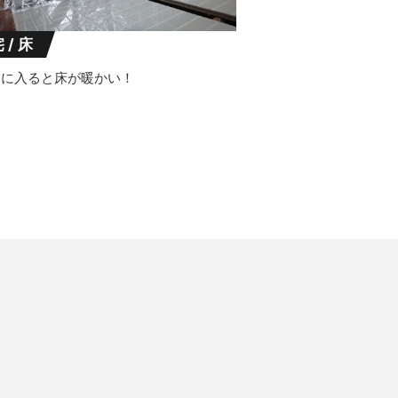
 / 床
レに入ると床が暖かい！