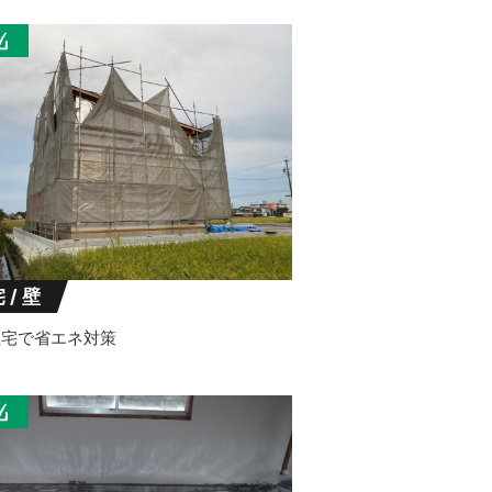
 / 壁
住宅で省エネ対策