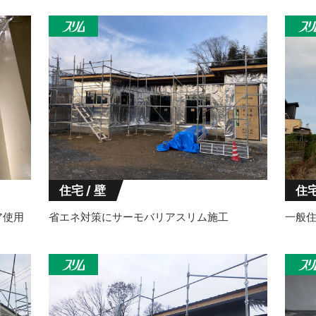
住宅 / 壁
住宅
ア使用
省エネ対策にサーモバリアスリム施工
一般